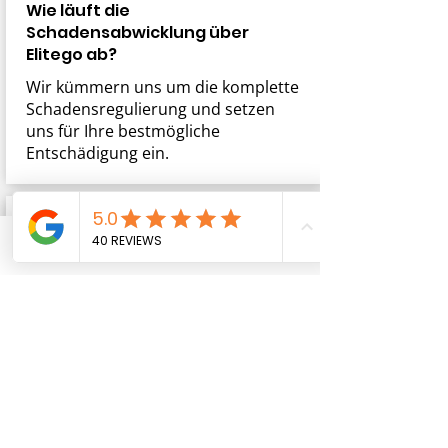
Wie läuft die
Schadensabwicklung über
Elitego ab?
Wir kümmern uns um die komplette
Schadensregulierung und setzen
uns für Ihre bestmögliche
Entschädigung ein.
05.
Telefon
E-Mail-Adresse
Was ist ELITEBASE und wie hilft es
mir?
Mit unserer digitalen Plattform
ELITEBASE verwalten wir Ihre
Versicherungen effizient &
transparent, sodass Sie jederzeit
Zugriff auf alle wichtigen Daten
haben.