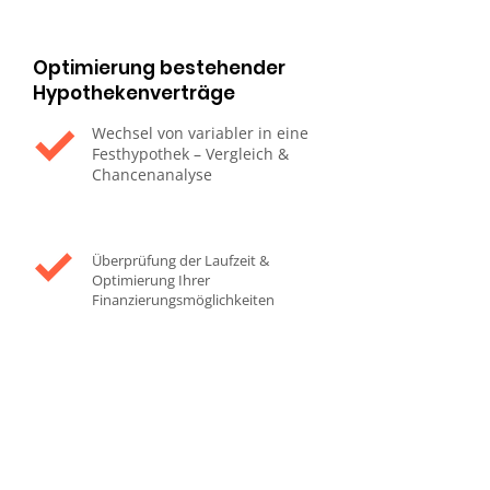
Optimierung bestehender
Hypothekenverträge
Wechsel von variabler in eine
Festhypothek – Vergleich &
Chancenanalyse
Überprüfung der Laufzeit &
Optimierung Ihrer
Finanzierungsmöglichkeiten
Ihr Vorteil: Mit einer
maßgeschneiderten
Hypothekenstrategie sichern
Sie sich die besten