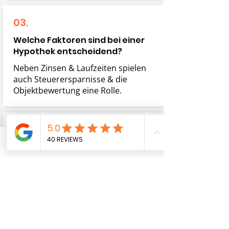
03.
Welche Faktoren sind bei einer
Hypothek entscheidend?
Neben Zinsen & Laufzeiten spielen
auch Steuerersparnisse & die
Objektbewertung eine Rolle.
04.
Kann ich meine bestehende
Telefon
E-Mail-Adresse
Hypothek optimieren?
Ja! Wir analysieren Ihre Finanzierung
& prüfen, ob ein Wechsel oder eine
Verlängerung sinnvoll ist.