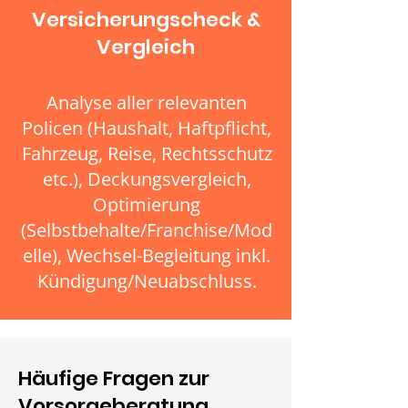
Versicherungscheck &
Vergleich
Analyse aller relevanten
Policen (Haushalt, Haftpflicht,
Fahrzeug, Reise, Rechtsschutz
etc.), Deckungsvergleich,
Optimierung
(Selbstbehalte/Franchise/Mod
elle), Wechsel-Begleitung inkl.
Kündigung/Neuabschluss.
Häufige Fragen zur
Vorsorgeberatung