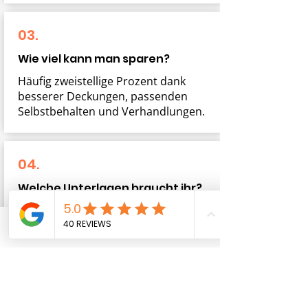
03.
Wie viel kann man sparen?
Häufig zweistellige Prozent dank
besserer Deckungen, passenden
Selbstbehalten und Verhandlungen.
04.
Welche Unterlagen braucht ihr?
Aktuelle Policen/Prämien,
Schadenübersicht,
Telefon
E-Mail-Adresse
Mitarbeiter/Lohnsummen,
Umsätze/Standorte, ggf.
Fahrzeugliste.